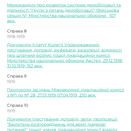
Меморандум про розвиток системи демобілізації та
діяльності "групи з питань демобілізації" (Військова
секція IV) Міністерства національної оборони , 107
арк.
Справа 8
1918-1919
Документи (статут Колегії Уповноважених,
листування, доповіді, реферати, резолюції, відомості
про штатний розпис тощо) ліквідаційної комісії
Міністерства національної оборони Австрії, 29.12.1918-
31.10.1919, 152 арк.
Справа 9
1919
Протоколи засідань Міжнародної ліквідаційної комісії
з №1 по № 28, 27.01.1919-07.04.1919, 230 арк.
Справа 10
1919
Документи (листування, доповіді, звіти, пропозиції,
"Бюлетень розпорядджень для армії (кадрові
питання)" тощо) членів ліквідаційної комісії відділу