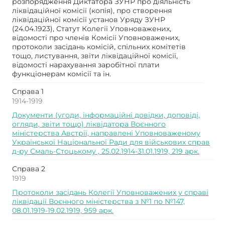
розпорядження Диктатора ЗУНР про діяльність
ліквідаційної комісії (копія), про створення
ліквідаційної комісії установ Уряду ЗУНР
(24.04.1923), Статут Колегії Уповноважених,
відомості про членів Комісії Уповноважених,
протоколи засідань комісій, спільних комітетів
тощо, листування, звіти ліквідаційної комісії,
відомості нарахування заробітної плати
функціонерам комісії та ін.
Справа 1
1914-1919
Документи (угоди, інформаційні довідки, доповіді,
огляди, звіти тощо) ліквідатора Воєнного
міністерства Австрії, направлені Уповноваженому
Української Національної Ради для військових справ
д-ру Смаль-Стоцькому , 25.02.1914-31.01.1919, 219 арк.
Справа 2
1919
Протоколи засідань Колегії Уповноважених у справі
ліквідації Воєнного міністерства з №1 по №147,
08.01.1919-19.02.1919, 959 арк.