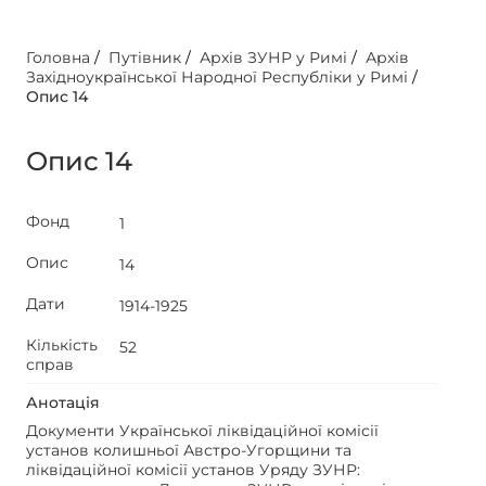
Головна
/
Путівник
/
Архів ЗУНР у Римі
/
Архів
Західноукраїнської Народної Республіки у Римі
/
Опис 14
Опис 14
Фонд
1
Опис
14
Дати
1914-1925
Кількість
52
справ
Анотація
Документи Української ліквідаційної комісії
установ колишньої Австро-Угорщини та
ліквідаційної комісії установ Уряду ЗУНР: