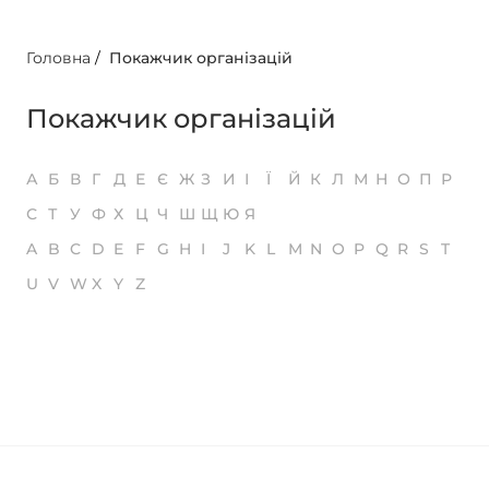
Головна
/
Покажчик організацій
Покажчик організацій
А
Б
В
Г
Д
Е
Є
Ж
З
И
І
Ї
Й
К
Л
М
Н
О
П
Р
С
Т
У
Ф
Х
Ц
Ч
Ш
Щ
Ю
Я
A
B
C
D
E
F
G
H
I
J
K
L
M
N
O
P
Q
R
S
T
U
V
W
X
Y
Z