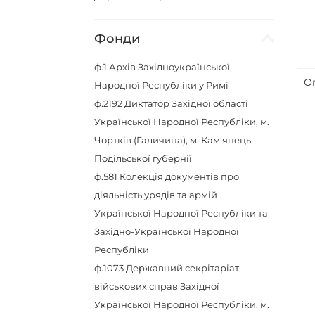
Фонди
ф.1
Архів Західноукраїнської
О
Народної Республіки у Римі
ф.2192
Диктатор Захiдної областi
Української Народної Республiки, м.
Чорткiв (Галичина), м. Кам'янець
Подiльської губернiї
ф.581
Колекція документів про
діяльність урядів та армій
Української Народної Республіки та
Західно-Української Народної
Республіки
ф.1073
Державний секрiтарiат
вiйськових справ Захiдної
Української Народної Республiки, м.