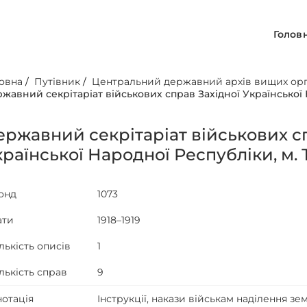
Голов
овна
/
Путівник
/
Центральний державний архів вищих орга
жавний секрiтарiат вiйськових справ Захiдної Української 
ержавний секрiтарiат вiйськових с
країнської Народної Республiки, м.
онд
1073
ати
1918–1919
лькість описів
1
лькість справ
9
нотація
Інструкції, накази військам наділення з