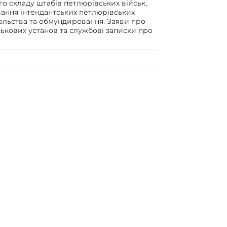
о складу штабів петлюрівських військ,
вання інтендантських петлюрівських
ольства та обмундировання. Заяви про
ькових установ та службові записки про