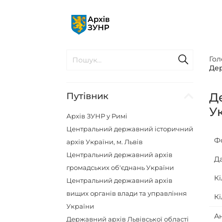
Гол
Дер
Д
Путівник
У
Архів ЗУНР у Римі
Центральний державний історичний
Ф
архів України, м. Львів
Центральний державний архів
Д
громадських об'єднань України
Кі
Центральний державний архів
вищих органів влади та управління
Кі
України
А
Державний архів Львівської області