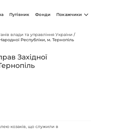
на
Путівник
Фонди
Покажчики
нів влади та управління України
/
Народної Республiки, м. Тернопiль
прав Захiдної
 Тернопiль
емлею козаків, що служили в