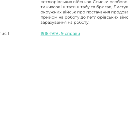
петлюрівських військах. Списки особовог
тимчасові штати штабу та бригад. Листу
окружних військ про постачання продов
прийом на роботу до петлюрівських війс
зарахування на роботу.
пис 1
1918-1919 , 9 справи