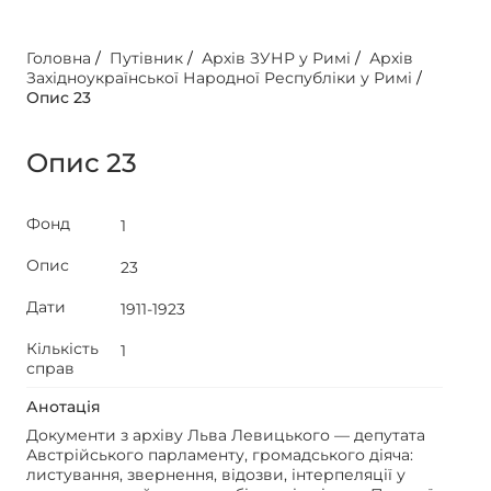
Головна
/
Путівник
/
Архів ЗУНР у Римі
/
Архів
Західноукраїнської Народної Республіки у Римі
/
Опис 23
Опис 23
Фонд
1
Опис
23
Дати
1911-1923
Кількість
1
справ
Анотація
Документи з архіву Льва Левицького — депутата
Австрійського парламенту, громадського діяча:
листування, звернення, відозви, інтерпеляції у