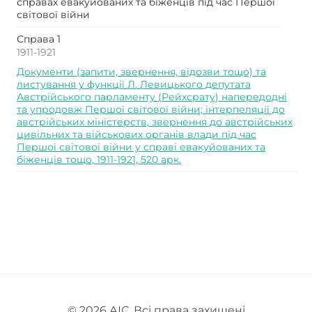
справах евакуйованих та біженців під час Першої
світової війни
Справа 1
1911-1921
Документи (запити, звернення, відозви тощо) та
листування у функції Л. Левицького депутата
Австрійського парламенту (Рейхсрату) напередодні
та упродовж Першої світової війни; інтерпеляції до
австрійських міністерств, звернення до австрійських
цивільних та військових органів влади під час
Першої світової війни у справі евакуйованих та
біженців тощо, 1911-1921, 520 арк.
© 2026
АІС
. Всі права захищені