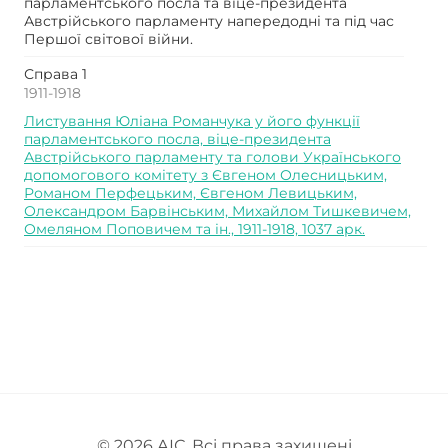
парламентського посла та віце-президента
Австрійського парламенту напередодні та під час
Першої світової війни.
Справа 1
1911-1918
Листування Юліана Романчука у його функції
парламентського посла, віце-президента
Австрійського парламенту та голови Українського
допомогового комітету з Євгеном Олесницьким,
Романом Перфецьким, Євгеном Левицьким,
Олександром Барвінським, Михайлом Тишкевичем,
Омеляном Поповичем та ін., 1911-1918, 1037 арк.
© 2026
АІС
. Всі права захищені