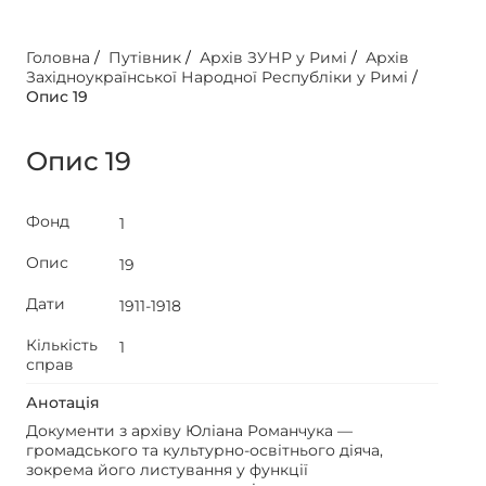
Головна
/
Путівник
/
Архів ЗУНР у Римі
/
Архів
Західноукраїнської Народної Республіки у Римі
/
Опис 19
Опис 19
Фонд
1
Опис
19
Дати
1911-1918
Кількість
1
справ
Анотація
Документи з архіву Юліана Романчука —
громадського та культурно-освітнього діяча,
зокрема його листування у функції