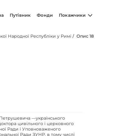
на
Путівник
Фонди
Покажчики
ької Народної Республіки у Римі
/
Опис 18
а Петрушевича —українського
доктора цивільного і церковного
ної Ради і Уповноваженого
ональної Ради ЗУНР, в тому числі