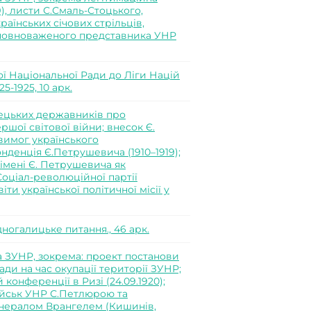
), листи С.Смаль-Стоцького,
аїнських січових стрільців,
Уповноваженого представника УНР
ї Національної Ради до Ліги Націй
5-1925, 10 арк.
імецьких державників про
ршої світової війни; внесок Є.
вимог українського
денція Є.Петрушевича (1910–1919);
д імені Є. Петрушевича як
оціал-революційної партії
іти української політичної місії у
ногалицьке питання., 46 арк.
 ЗУНР, зокрема: проект постанови
ади на час окупації території ЗУНР;
конференції в Ризі (24.09.1920);
ійськ УНР С.Петлюрою та
енералом Врангелем (Кишинів,