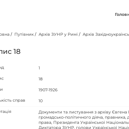
Голов
овна
/
Путівник
/
Архів ЗУНР у Римі
/
Архів Західноукраїнс
пис 18
нд
1
ис
18
ти
1907-1926
ькість справ
10
тація
Документи та листування з архіву Євген
громадсько-політичного діяча, правника, 
права, Президента Української Національ
Диктатора ЗУНР, голови Української Наці