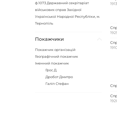
ф.1073
Державний секрiтарiат
191
вiйськових справ Захiдної
Української Народної Республiки, м.
Тернопiль
Спр
192
Покажчики
Спр
191
Покажчик організацій
Географічний покажчик
Іменний покажчик
Грос Д.
Дробот Дмитро
Галіп Стефан
Спр
Спр
192