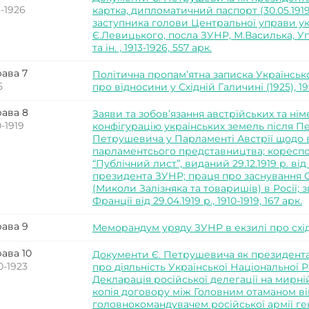
3-1926
картка, дипломатичний паспорт (30.05.1919
заступника голови Центральної управи укр
Є.Левицького, посла ЗУНР, М.Василька, 
та ін. , 1913-1926, 557 арк.
ава 7
Політична пропам’ятна записка Українсько
5
про відносини у Східній Галичині (1925), 192
ава 8
Заяви та зобов’язання австрійських та н
0-1919
конфігурацію українських земель після Пе
Петрушевича у Парламенті Австрії щодо 
парламентсього представництва; кореспон
“Публічний лист”, виданий 29.12.1919 р. ві
президента ЗУНР; праця про заснування С
(Миколи Залізняка та товаришів) в Росії; зв
Франції від 29.04.1919 р., 1910-1919, 167 арк.
ава 9
Меморандум уряду ЗУНР в екзилі про схід
ава 10
Документи Є. Петрушевича як президента
0-1923
про діяльність Української Національної Р
Декларація російської делегації на мирній 
копія договору між Головним отаманом в
головнокомандувачем російської армії г