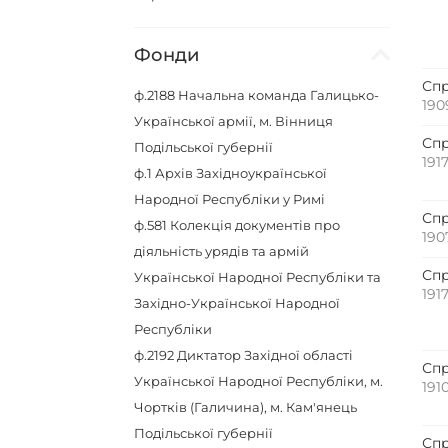
Фонди
Спр
ф.2188
Начальна команда Галицько-
190
Української армiї, м. Вiнниця
Спр
Подiльської губернiї
191
ф.1
Архів Західноукраїнської
Народної Республіки у Римі
Спр
ф.581
Колекція документів про
190
діяльність урядів та армій
Спр
Української Народної Республіки та
191
Західно-Української Народної
Республіки
ф.2192
Диктатор Захiдної областi
Спр
Української Народної Республiки, м.
191
Чорткiв (Галичина), м. Кам'янець
Подiльської губернiї
Спр