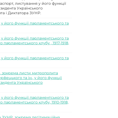
спорт, листування у його функції
езидента Українського
та і Диктатора ЗУНР.
у його функції парламентського та
у його функції парламентського та
 парламентського клубу , 1917-1918,
у його функції парламентського та
, зокрема листи митрополита
ецького та ін., у його функції
езидента Українського
у його функції парламентського та
 парламентського клубу, 1910-1918,
 ЗУНР, зокрема легітимаційна