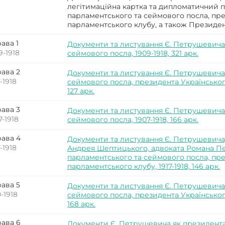
легітимаційна картка та дипломатичний па
парламентського та сеймового посла, пр
парламентського клубу, а також Президен
ава 1
Документи та листування Є. Петрушевича 
9-1918
сеймового посла, 1909-1918, 321 арк.
ава 2
Документи та листування Є. Петрушевича 
7-1918
сеймового посла, президента Українського
127 арк.
ава 3
Документи та листування Є. Петрушевича 
7-1918
сеймового посла, 1907-1918, 166 арк.
ава 4
Документи та листування Є. Петрушевича
7-1918
Андрея Шептицького, адвоката Романа Перф
парламентського та сеймового посла, пр
парламентського клубу, 1917-1918, 146 арк.
ава 5
Документи та листування Є. Петрушевича 
0-1918
сеймового посла, президента Українського
168 арк.
ава 6
Документи Є. Петрушевича як президента